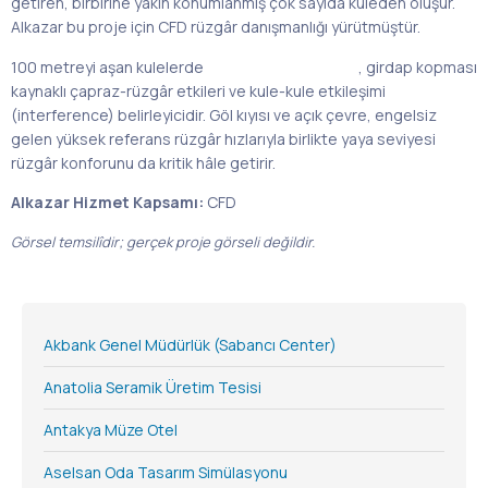
getiren, birbirine yakın konumlanmış çok sayıda kuleden oluşur.
Alkazar bu proje için CFD rüzgâr danışmanlığı yürütmüştür.
100 metreyi aşan kulelerde
cephe rüzgâr basıncı
, girdap kopması
kaynaklı çapraz-rüzgâr etkileri ve kule-kule etkileşimi
(interference) belirleyicidir. Göl kıyısı ve açık çevre, engelsiz
gelen yüksek referans rüzgâr hızlarıyla birlikte yaya seviyesi
rüzgâr konforunu da kritik hâle getirir.
Alkazar Hizmet Kapsamı:
CFD
Rüzgâr Danışmanlığı
Görsel temsilîdir; gerçek proje görseli değildir.
Akbank Genel Müdürlük (Sabancı Center)
Anatolia Seramik Üretim Tesisi
Antakya Müze Otel
Aselsan Oda Tasarım Simülasyonu