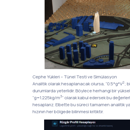
Cephe Yükleri – Tünel Testi ve Simülasyon
2
Analitik olarak hesaplanacak olursa, “0.5*g*V
; 
durumlarda yeterlidir. Böylece herhangi bir yükse
3
“g=1.225kg/m
” olarak kabul edersek bu değerler
hesaplarız. Elbette bu süreci tamamen analitik y
hızının her bölgede bilinmesi kritiktir.