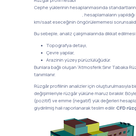
Rüzgâr profil hesabı
Cephe yüklerinin hesaplanmasında standartların y
değişkenlik göstermesi
, hesaplamaların yapıldığı
km/saat eseceğinin öngörülememesi sorunsalıdı
Bu sebeple, analiz çalışmalarında dikkat edilmes
Topografya detayı,
Çevre yapılar,
Arazinin yüzey pürüzlülüğüdür.
Bunlara bağlı oluşan “Atmosferik Sınır Tabaka Rüzg
tanımlanır.
Rüzgâr profilinin analizler için oluşturulmasıyla bi
değişimleriyle rüzgâr yüküne maruz bırakılır. B
(pozitif) ve emme (negatif) yük değerleri hesapla
giydirilmiş hali raporlanarak teslim edilir.
CFD rüz