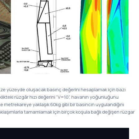
bize yüzeyde oluşacak basınç değerini hesaplamak için bazı
klikteki rüzgâr hızı değerini “V=10”, havanın yoğunluğunu
le metrekareye yaklaşık 60kg gibi bir basıncın uygulandığını
aklaşımlarla tamamlamak için birçok koşula bağlı değişen rüzgar