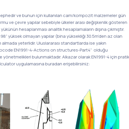
ephedir ve bunun için kullanılan cam/kompozit malzemeler gün
rmu ve çevre yapılar sebebiyle ülkeler arası değişkenlik gösteren
yükünün hesaplanması analitik hesaplamaların dışına çıkmıştır.
498” yüksek olmayan yapılar (bina yüksekliği 30.5m’den az olan
m almada yeterlidir. Uluslararası standartlarda ise yakın
rocode EN1991-4-Actions on structures-Part4” olduğu
e yönetmelikleri bulunmaktadır. Alkazar olarak EN1991-4 için prati
ulator uygulamasına buradan erişebilirsiniz:
gar Yük Hesaplama Modülü