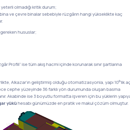
eterli olmadığı kritik durum;
rüzgâr hızının yüksekliğe bağlı
 bina ve çevre binalar sebebiyle rüzgârın hangi yükseklikte kaç
r.
i gereken hususlar;
âr Profili” ise tüm akış hacmi içinde korunarak sınır şartlarına
rlikte, Alkazar’ın geliştirmiş olduğu otomatizasyonla, yapı 10⁰’lik aç
öylece cephe yüzeyinde 36 farklı yön durumunda oluşan basma
nır. Akabinde ise 3 boyutlu formatta işveren için bu yüklerin yapıy
gar yükü
hesabı günümüzde en pratik ve makul çözüm olmuştur.