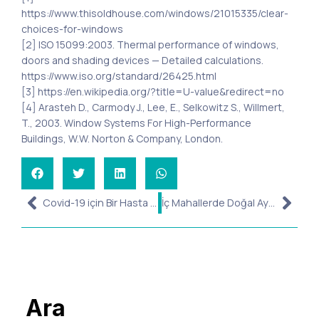
https://www.thisoldhouse.com/windows/21015335/clear-
choices-for-windows
[2] ISO 15099:2003. Thermal performance of windows,
doors and shading devices — Detailed calculations.
https://www.iso.org/standard/26425.html
[3] https://en.wikipedia.org/?title=U-value&redirect=no
[4] Arasteh D., Carmody J., Lee, E., Selkowitz S., Willmert,
T., 2003. Window Systems For High-Performance
Buildings, W.W. Norton & Company, London.
Covid-19 için Bir Hasta Odası Havalandırması
İç Mahallerde Doğal Aydınlatma ve Çevre Etkisi
Ara