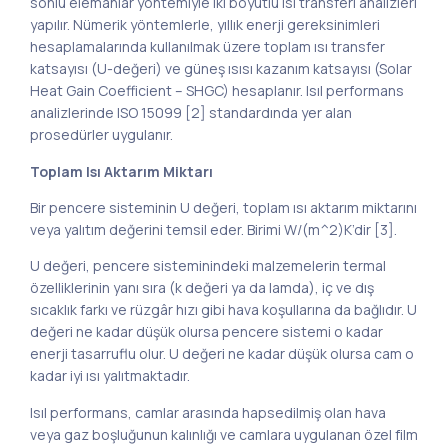
sonlu elemanlar yöntemiyle iki boyutlu ısı transferi analizleri
yapılır. Nümerik yöntemlerle, yıllık enerji gereksinimleri
hesaplamalarında kullanılmak üzere toplam ısı transfer
katsayısı (U-değeri) ve güneş ısısı kazanım katsayısı (Solar
Heat Gain Coefficient – SHGC) hesaplanır. Isıl performans
analizlerinde ISO 15099 [2] standardında yer alan
prosedürler uygulanır.
Toplam Isı Aktarım Miktarı
Bir pencere sisteminin U değeri, toplam ısı aktarım miktarını
veya yalıtım değerini temsil eder. Birimi W/(m^2)K’dir [3].
U değeri, pencere sisteminindeki malzemelerin termal
özelliklerinin yanı sıra (k değeri ya da lamda), iç ve dış
sıcaklık farkı ve rüzgâr hızı gibi hava koşullarına da bağlıdır. U
değeri ne kadar düşük olursa pencere sistemi o kadar
enerji tasarruflu olur. U değeri ne kadar düşük olursa cam o
kadar iyi ısı yalıtmaktadır.
Isıl performans, camlar arasında hapsedilmiş olan hava
veya gaz boşluğunun kalınlığı ve camlara uygulanan özel film