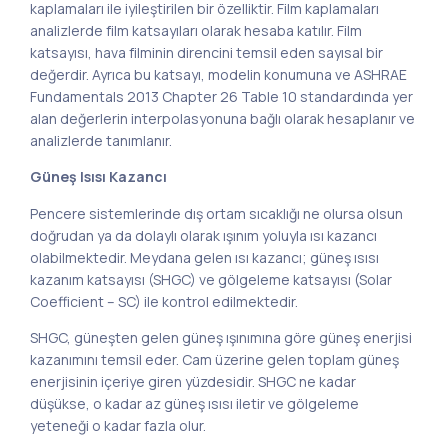
kaplamaları ile iyileştirilen bir özelliktir. Film kaplamaları
analizlerde film katsayıları olarak hesaba katılır. Film
katsayısı, hava filminin direncini temsil eden sayısal bir
değerdir. Ayrıca bu katsayı, modelin konumuna ve ASHRAE
Fundamentals 2013 Chapter 26 Table 10 standardında yer
alan değerlerin interpolasyonuna bağlı olarak hesaplanır ve
analizlerde tanımlanır.
Güneş Isısı Kazancı
Pencere sistemlerinde dış ortam sıcaklığı ne olursa olsun
doğrudan ya da dolaylı olarak ışınım yoluyla ısı kazancı
olabilmektedir. Meydana gelen ısı kazancı; güneş ısısı
kazanım katsayısı (SHGC) ve gölgeleme katsayısı (Solar
Coefficient – SC) ile kontrol edilmektedir.
SHGC, güneşten gelen güneş ışınımına göre güneş enerjisi
kazanımını temsil eder. Cam üzerine gelen toplam güneş
enerjisinin içeriye giren yüzdesidir. SHGC ne kadar
düşükse, o kadar az güneş ısısı iletir ve gölgeleme
yeteneği o kadar fazla olur.