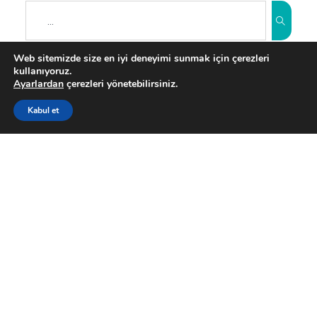
Web sitemizde size en iyi deneyimi sunmak için çerezleri
kullanıyoruz.
Son Gönderiler
Ayarlardan
çerezleri yönetebilirsiniz.
Kabul et